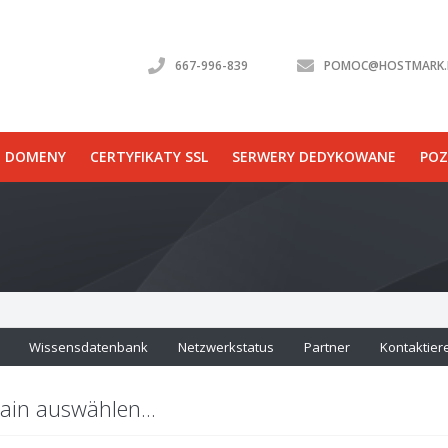
667-996-839
POMOC@HOSTMARK.
DOMENY
CERTYFIKATY SSL
SERWERY DEDYKOWANE
POZ
Wissensdatenbank
Netzwerkstatus
Partner
Kontaktier
in auswählen...