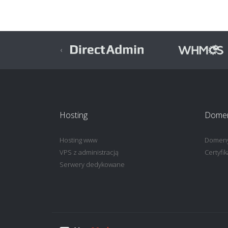
‹
Previous
Hosting
Domeny
Hosting www
Domen
VPS z administracją
Certyfi
Serwery dedykowane