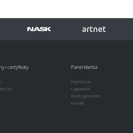
 i certyfikaty
Panel klienta
y
Rejestracja
katy SSL
Logowanie
Wyślij zgłoszenie
Kontakt