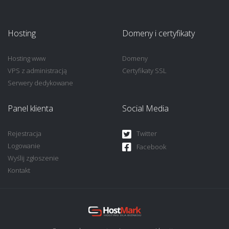
Hosting
Domeny i certyfikaty
Hosting www
Domeny
VPS z administracją
Certyfikaty SSL
Serwery dedykowane
Panel klienta
Social Media
Rejestracja
Twitter
Logowanie
Facebook
Wyślij zgłoszenie
Kontakt