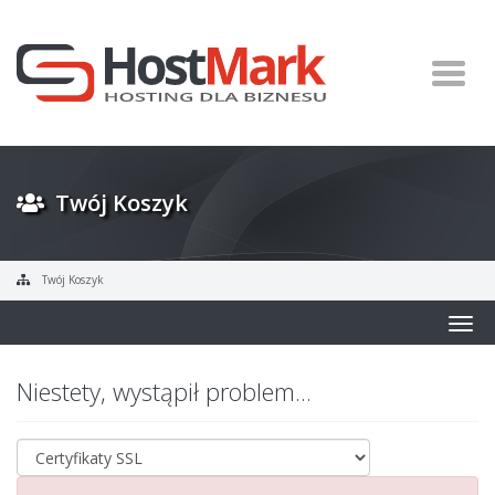
Twój Koszyk
Twój Koszyk
Togg
navig
Niestety, wystąpił problem...