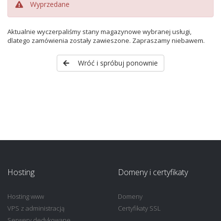
Wyprzedane
Aktualnie wyczerpaliśmy stany magazynowe wybranej usługi,
dlatego zamówienia zostały zawieszone. Zapraszamy niebawem.
Wróć i spróbuj ponownie
Hosting
Domeny i certyfikaty
Hosting www
Domeny
VPS z administracją
Certyfikaty SSL
Serwery dedykowane