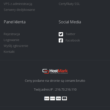
VPS z administracją
Certyfikaty SSL
Serwery dedykowane
Panel klienta
Social Media
Rejestracja
Twitter
Logowanie
Facebook
Wyślij zgłoszenie
Kontakt
Ceny podane na stronie są cenami brutto
Twój adres IP : 216.73.216.110