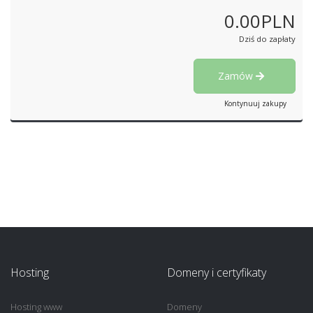
0.00PLN
Dziś do zapłaty
Zamów
Kontynuuj zakupy
Hosting
Domeny i certyfikaty
Hosting www
Domeny