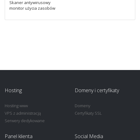
Skaner antywirusowy
monitor użycia zasobów
Hosting
Domeny i certyfikaty
Hosting www
Domeny
VPS z administracją
Certyfikaty SSL
Serwery dedykowane
Panel klienta
Social Media