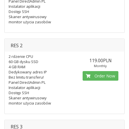
Panel DirectAdmin PL
Instalator aplikacji
Dostęp SSH
Skaner antywirusowy
monitor użycia zasobów
RES 2
2 rdzenie CPU
119.00PLN
60 GB dysku SSD
Monthly
4 GB RAM
Dedykowany adres IP
Order Now
Bez limitu transferu!
Panel DirectAdmin PL
Instalator aplikacji
Dostęp SSH
Skaner antywirusowy
monitor użycia zasobów
RES 3