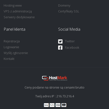
Hosting www
Domeny
VPS z administracją
Certyfikaty SSL
Serwery dedykowane
Panel klienta
Social Media
Rejestracja
Twitter
Logowanie
Facebook
Wyślij zgłoszenie
Kontakt
Ceny podane na stronie są cenami brutto
Twój adres IP : 216.73.216.4