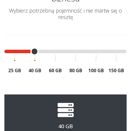
Wybierz potrzebną pojemność i nie martw się o
resztę
25 GB
40 GB
60 GB
80 GB
100 GB
150 GB
40 GB