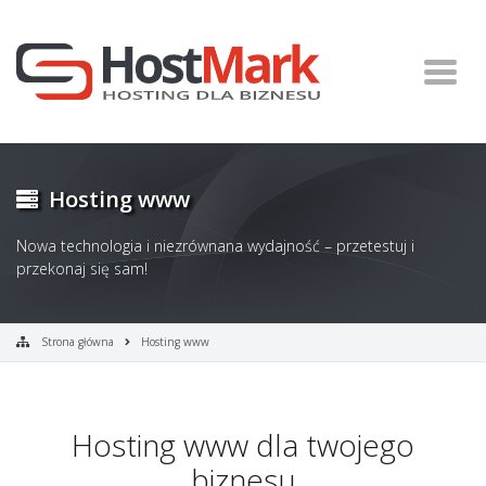
Hosting www
Nowa technologia i niezrównana wydajność – przetestuj i
przekonaj się sam!
Strona główna
Hosting www
Hosting www dla twojego
biznesu