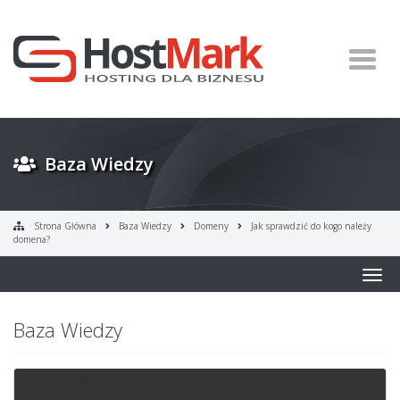
Baza Wiedzy
Strona Główna
Baza Wiedzy
Domeny
Jak sprawdzić do kogo należy
domena?
Togg
navig
Baza Wiedzy
Kategorie