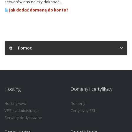
serwerów dns należy dokonać...
Jak dodać domenę do konta?
Pomoc
Hosting
Domeny i certyfikaty
Hosting www
Domeny
VPS z administracją
Certyfikaty SSL
Serwery dedykowane