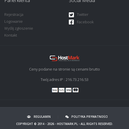
Panel klienta
Social Media
Rejestracja
Twitter
Logowanie
Facebook
Wyślij zgłoszenie
Kontakt
Ceny podane na stronie są cenami brutto
Twój adres IP : 216.73.216.53
REGULAMIN
|
POLITYKA PRYWATNOŚCI
COPYRIGHT © 2014 - 2026 -
HOSTMARK.PL
- ALL RIGHTS RESERVED.