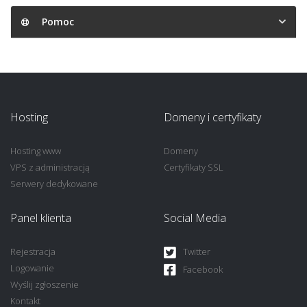
Pomoc
Hosting
Domeny i certyfikaty
Hosting www
Domeny
VPS z administracją
Certyfikaty SSL
Serwery dedykowane
Panel klienta
Social Media
Rejestracja
Twitter
Logowanie
Facebook
Wyślij zgłoszenie
Kontakt