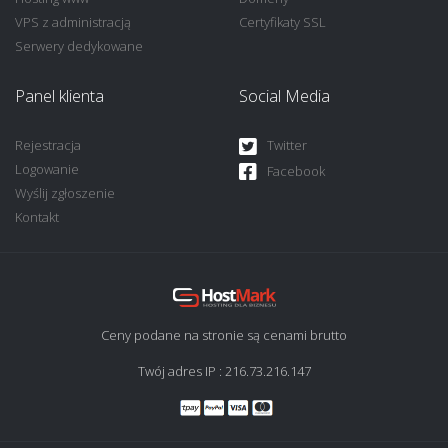
VPS z administracją
Certyfikaty SSL
Serwery dedykowane
Panel klienta
Social Media
Rejestracja
Twitter
Logowanie
Facebook
Wyślij zgłoszenie
Kontakt
Ceny podane na stronie są cenami brutto
Twój adres IP : 216.73.216.147