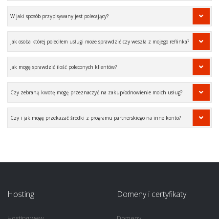
W jaki sposób przypisywany jest polecający?
Jak osoba której poleciłem usługi może sprawdzić czy weszła z mojego reflinka?
Jak mogę sprawdzić ilość poleconych klientów?
Czy zebraną kwotę mogę przeznaczyć na zakup/odnowienie moich usług?
Czy i jak mogę przekazać środki z programu partnerskiego na inne konto?
Hosting
Domeny i certyfikaty
Hosting www
Domeny