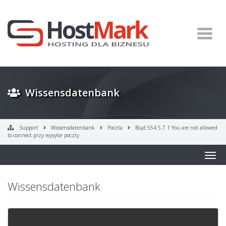
Wissensdatenbank
Support
Wissensdatenbank
Poczta
Błąd 554 5.7.1 You are not allowed
to connect przy wysyłce poczty
Togg
navig
Wissensdatenbank
Kategorien