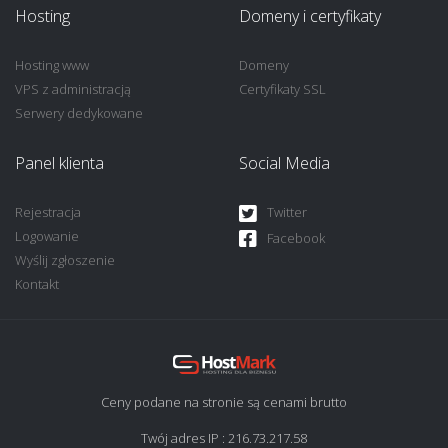
Hosting
Domeny i certyfikaty
Hosting www
Domeny
VPS z administracją
Certyfikaty SSL
Serwery dedykowane
Panel klienta
Social Media
Rejestracja
Twitter
Logowanie
Facebook
Wyślij zgłoszenie
Kontakt
Ceny podane na stronie są cenami brutto
Twój adres IP : 216.73.217.58