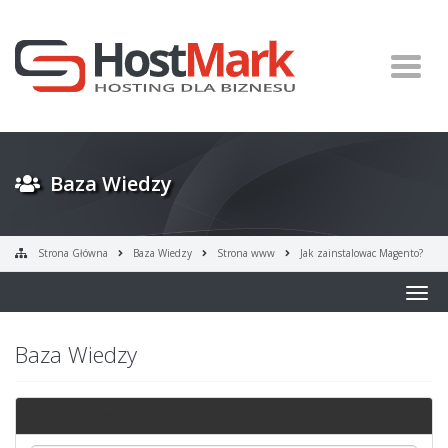
Baza Wiedzy
Strona Główna
Baza Wiedzy
Strona www
Jak zainstalowac Magento?
Togg
navig
Baza Wiedzy
Kategorie