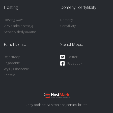
Hosting
Domeny i certyfikaty
Hosting www
Domeny
VPS z administracją
Certyfikaty SSL
Serwery dedykowane
Panel klienta
Social Media
Rejestracja
Twitter
Logowanie
Facebook
Wyślij zgłoszenie
Kontakt
Ceny podane na stronie są cenami brutto