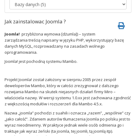
Jak zainstalowac Joomla ?
Joomla!
przybliżona wymowa [dżumla]) – system
zarządzania treścią napisany w języku PHP, wykorzystujący bazę
danych MySQL, rozprowadzany na zasadach wolnego
oprogramowania.
Joomla! jest pochodną systemu Mambo.
Projekt Joomla! został założony w sierpniu 2005 przez zespół
deweloperów Mambo, który w całości zrezygnował z dalszego
rozwijania Mambo na skutek niejasnych działań firmy Miro –
właściciela nazwy. W wersji systemu 1.0.xx jest zachowana zgodność
z większością modułów i rozszerzeń dla Mambo 4.5.x.
Nazwa „joomla” pochodzi z suahili i oznacza „razem”, „wspólnie” czy
„jako całość”. Zdaniem autorów tłumaczenia Joomla po polsku jest to
wyraz nieodmienny. W praktyce jednak wiele osób odmienia go i
traktuje jak wyraz żeński (ta joomla, tej joomli, tą joomlą itp).