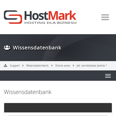
Wissensdatenbank
Support
Wissensdatenbank
Strona www
Jak zainstalowac Joomla ?
Togg
navig
Wissensdatenbank
Kategorien