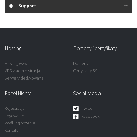
Support
Hosting
Domeny i certyfikaty
Hosting www
Domeny
VPS z administracją
Certyfikaty SSL
Serwery dedykowane
Panel klienta
Social Media
Rejestracja
Twitter
Logowanie
Facebook
Wyślij zgłoszenie
Kontakt