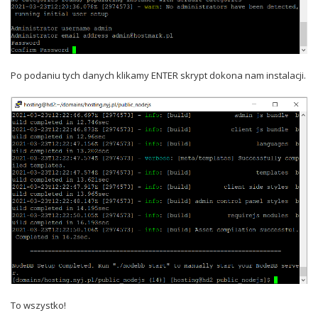
Po podaniu tych danych klikamy ENTER skrypt dokona nam instalacji.
To wszystko!