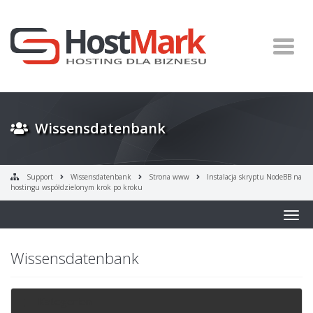
Wissensdatenbank
Support
Wissensdatenbank
Strona www
Instalacja skryptu NodeBB na
hostingu współdzielonym krok po kroku
Togg
navig
Wissensdatenbank
Kategorien