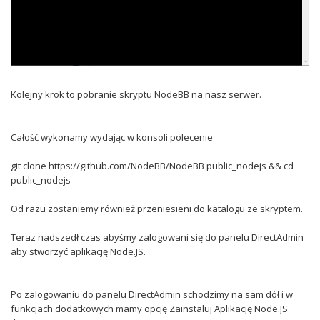
Kolejny krok to pobranie skryptu NodeBB na nasz serwer.
Całość wykonamy wydając w konsoli polecenie
git clone https://github.com/NodeBB/NodeBB public_nodejs && cd
public_nodejs
Od razu zostaniemy również przeniesieni do katalogu ze skryptem.
Teraz nadszedł czas abyśmy zalogowani się do panelu DirectAdmin
aby stworzyć aplikację Node.JS.
Po zalogowaniu do panelu DirectAdmin schodzimy na sam dół i w
funkcjach dodatkowych mamy opcję Zainstaluj Aplikację Node.JS