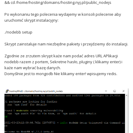
&& cd /home/hosting/domains/hosting.nyj.pl/public_nodejs
Po wykonaniu tego polecenia wydajemy w konsoli polecenie aby
uruchomić skrypt instalacyjny:
./nodebb setup
Skrypt zainstaluje nam niezbędne pakiety i przejdziemy do instalacji.
Zgodnie ze zrzutem skrypt każe nam podać adres URL APlikacji
nodebb razem z portem, Sekretne hasło, pluginy ( klikamy enter) i
każe nam wybrać bazę danych.
Domyślnie jest to mongodb Nie klikamy enter! wpisujemy redis.