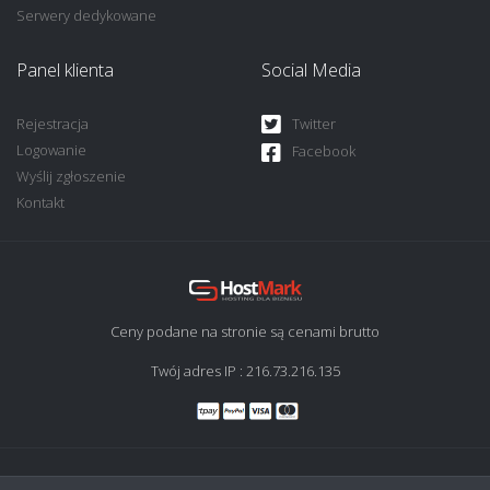
Serwery dedykowane
Panel klienta
Social Media
Rejestracja
Twitter
Logowanie
Facebook
Wyślij zgłoszenie
Kontakt
Ceny podane na stronie są cenami brutto
Twój adres IP : 216.73.216.135