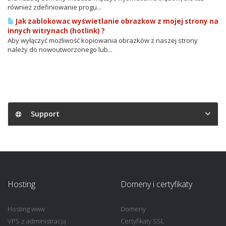
również zdefiniowanie progu...
Jak zablokowac wyświetlanie obrazkow z mojej strony na
innych witrynach (hotlink) ?
Aby wyłączyć możliwość kopiowania obrazków z naszej strony
należy do nowoutworzonego lub...
Support
Hosting
Domeny i certyfikaty
Hosting www
Domeny
VPS z administracją
Certyfikaty SSL