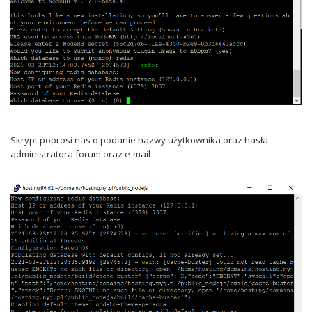
Skrypt poprosi nas o podanie nazwy użytkownika oraz hasła
administratora forum oraz e-mail