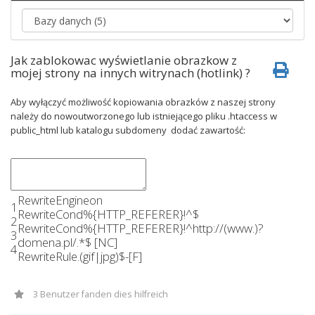
Jak zablokowac wyświetlanie obrazkow z
mojej strony na innych witrynach (hotlink) ?
Aby wyłączyć możliwość kopiowania obrazków z naszej strony
należy do nowoutworzonego lub istniejącego pliku .htaccess w
public_html lub katalogu subdomeny dodać zawartość:
RewriteEngine
on
1
RewriteCond
%
{
HTTP_REFERER
}
!
^
$
2
RewriteCond
%
{
HTTP_REFERER
}
!
^
http
:
//(www.)?
3
domena.pl/.*$ [NC]
4
RewriteRule
.
(
gif
|
jpg
)
$
-
[
F
]
3 Benutzer fanden dies hilfreich