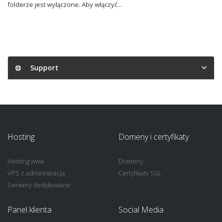
folderze jest wyłączone. Aby włączyć...
Support
Hosting
Domeny i certyfikaty
Hosting www
Domeny
VPS z administracją
Certyfikaty SSL
Serwery dedykowane
Panel klienta
Social Media