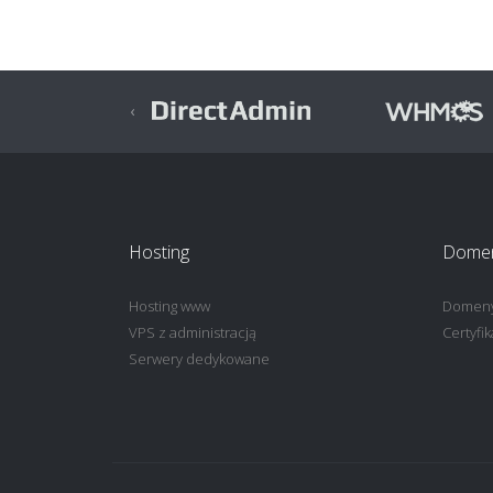
‹
Previous
Hosting
Domeny
Hosting www
Domen
VPS z administracją
Certyfi
Serwery dedykowane