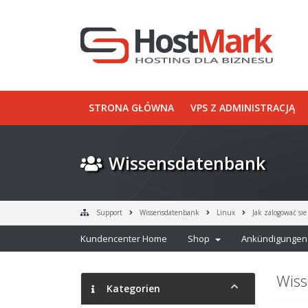
STRONA GŁÓWNA
VPS Z ADMINISTRACJĄ
Wissensdatenbank
Support
Wissensdatenbank
Linux
Jak zalogować si
Kundencenter Home
Shop
Ankündigungen
Wiss
Kategorien