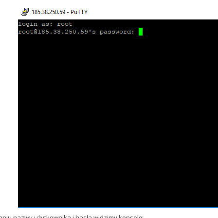
niu nazwy użytkownika i hasła widzimy konsolę: