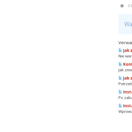
0 
Wa
Verwan
Jak 
Nie wie
Konf
Jak zmi
Jak 
Potrzeb
Inst
Po zaku
Inst
Wprowad