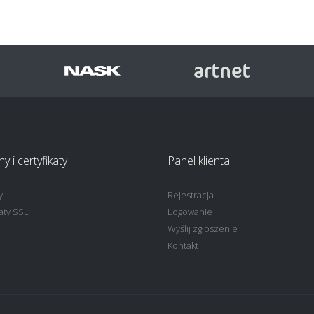
 i certyfikaty
Panel klienta
y
Rejestracja
katy SSL
Logowanie
Wyślij zgłoszenie
Kontakt