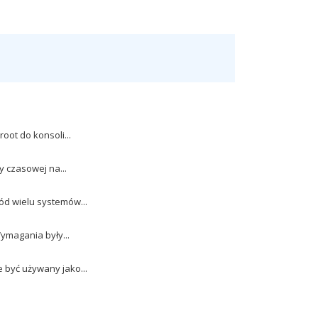
oot do konsoli...
y czasowej na...
ód wielu systemów...
ymagania były...
być używany jako...