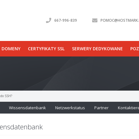
667-996-839
POMOC@HOSTMARK.
DOMENY
CERTYFIKATY SSL
SERWERY DEDYKOWANE
POZ
e do SSH?
Wissensdatenbank
Netzwerkstatus
Partner
Kontaktier
ensdatenbank