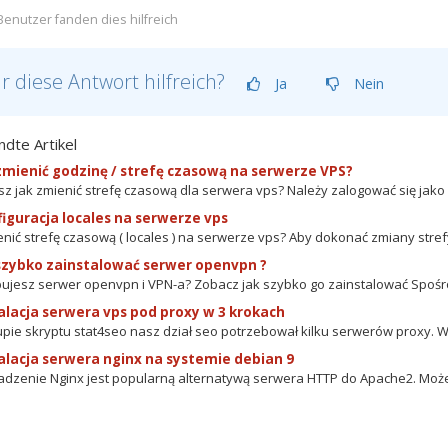
Benutzer fanden dies hilfreich
r diese Antwort hilfreich?
Ja
Nein
dte Artikel
zmienić godzinę / strefę czasową na serwerze VPS?
sz jak zmienić strefę czasową dla serwera vps? Należy zalogować się jako r
iguracja locales na serwerze vps
enić strefę czasową ( locales ) na serwerze vps? Aby dokonać zmiany stref
szybko zainstalować serwer openvpn ?
ujesz serwer openvpn i VPN-a? Zobacz jak szybko go zainstalować Spośr
alacja serwera vps pod proxy w 3 krokach
pie skryptu stat4seo nasz dział seo potrzebował kilku serwerów proxy. W
alacja serwera nginx na systemie debian 9
zenie Nginx jest popularną alternatywą serwera HTTP do Apache2. Może 