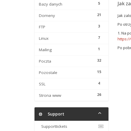
Jak z
5
Bazy danych
21
Domeny
Jak zal
Po otrz
3
FTP
1. Na 
7
Linux
https:/
Po pob
1
Mailing
32
Poczta
15
Pozostale
4
SSL
26
Strona www
Support
Supporttickets