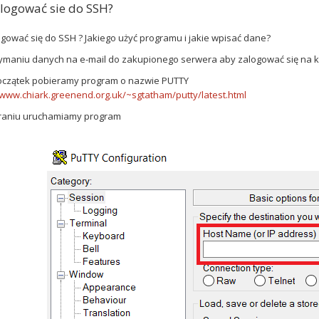
alogować sie do SSH?
ogować się do SSH ? Jakiego użyć programu i jakie wpisać dane?
ymaniu danych na e-mail do zakupionego serwera aby zalogować się na k
początek pobieramy program o nazwie PUTTY
/www.chiark.greenend.org.uk/~sgtatham/putty/latest.html
raniu uruchamiamy program